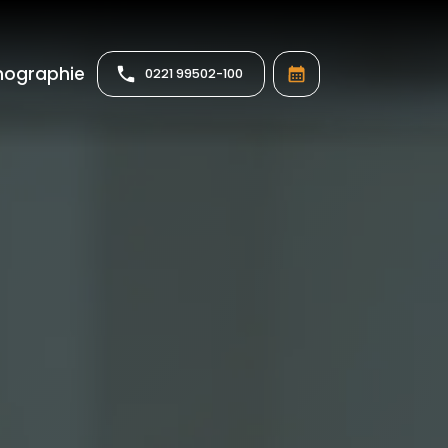
Informationen anzeigen
ographie
0221 99502-100