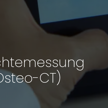
chtemessung
Osteo-CT)