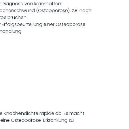
r Diagnose von krankhaftem
ochenschwund (Osteoporose), z.B. nach
rbelbrüchen
r Erfolgsbeurteilung einer Osteoporose-
handlung
ie Knochendichte rapide ab. Es macht
ür eine Osteoporose-Erkrankung zu