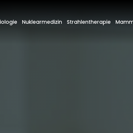
iologie
Nuklearmedizin
Strahlentherapie
Mamm