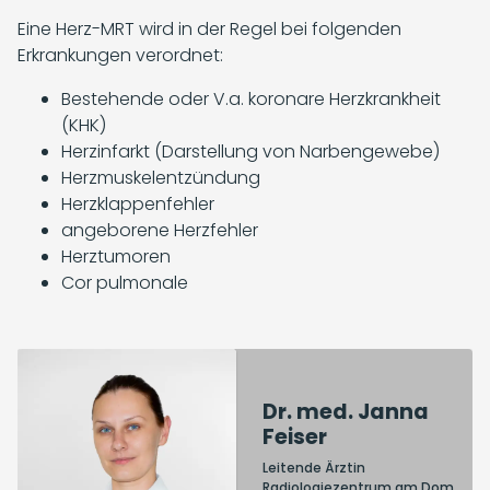
Eine Herz-MRT wird in der Regel bei folgenden
Erkrankungen verordnet:
Bestehende oder V.a. koronare Herzkrankheit
(KHK)
Herzinfarkt (Darstellung von Narbengewebe)
Herzmuskelentzündung
Herzklappenfehler
angeborene Herzfehler
Herztumoren
Cor pulmonale
Dr. med. Janna
Dr. med. Tino
Feiser
Digon Söntgerath
Leitender Arzt Standort St.
Leitende Ärztin
Antonius Krankenhaus,
Radiologiezentrum am Dom,