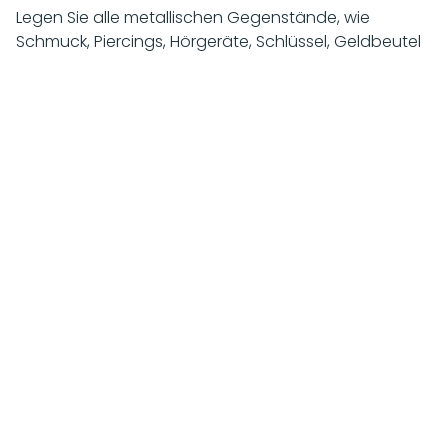
Legen Sie alle metallischen Gegenstände, wie
Schmuck, Piercings, Hörgeräte, Schlüssel, Geldbeutel
mit Bankkarten ab. Sie können diese Gegenstände in
der gesicherten Umkleidekabine aufbewahren.
Während der MRT-Untersuchung
Die Herz-MRT findet in einem statischen Magnetfeld
unter entsprechender Abschirmung der Umwelt statt.
Über elektromagnetische Impulse wird das
untersuchte Körperteil angeregt und sendet
auswertbare Antwortsignale. Mit intravenöser
Kontrastmittelgabe (Gadolinium, kein jodhaltiges
Kontrastmittel) kann die Durchblutung und Struktur
des Herzmuskels studiert werden. Hierdurch kann das
Herz insbesondere auf Hinweise für eine Entzündung
des Herzmuskels (Myokarditis) untersucht werden.
Des Weiteren können wir die anatomische Struktur