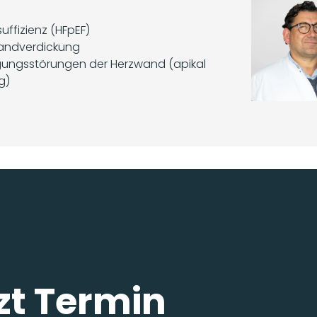
suffizienz (HFpEF)
andverdickung
ungsstörungen der Herzwand (apikal
g)
zt Termin