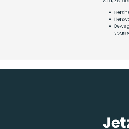
wird, z.B. bei
Herzin
Herzw
Beweg
sparin
Jet