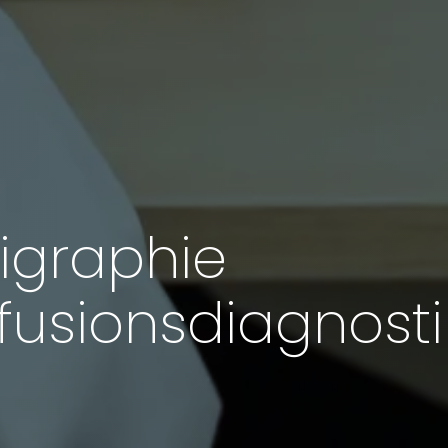
igraphie
usionsdiagnosti