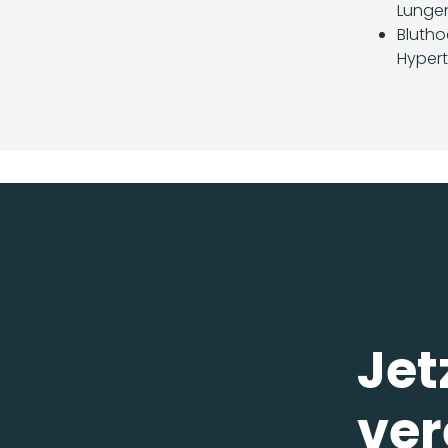
Lunge
Blutho
Hypert
Jet
ver