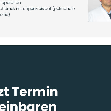
noperation
chdruck im Lungenkreislauf (pulmonale
onie)
zt Termin
einbaren